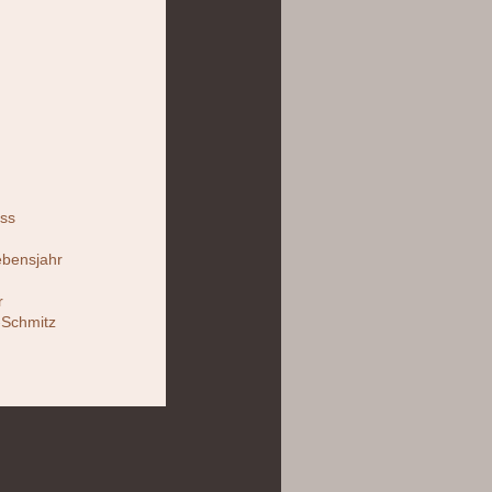
iss
ebensjahr
r
-Schmitz