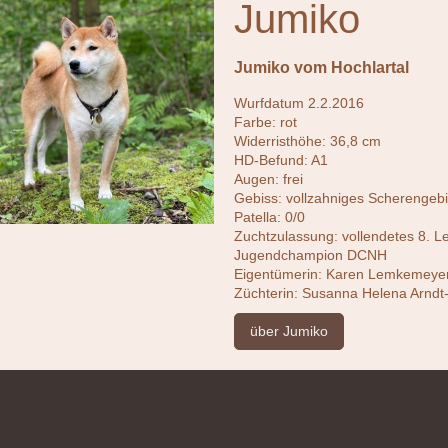
Jumiko
Jumiko vom Hochlartal
Wurfdatum 2.2.2016
Farbe: rot
Widerristhöhe: 36,8 cm
HD-Befund: A1
Augen: frei
Gebiss: vollzahniges Scherengeb
Patella: 0/0
Zuchtzulassung: vollendetes 8. L
Jugendchampion DCNH
Eigentümerin: Karen Lemkemeye
Züchterin: Susanna Helena Arndt
über Jumiko