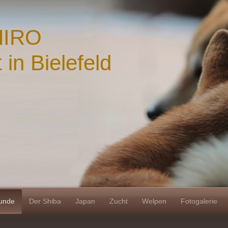
HIRO
in Bielefeld
unde
Der Shiba
Japan
Zucht
Welpen
Fotogalerie