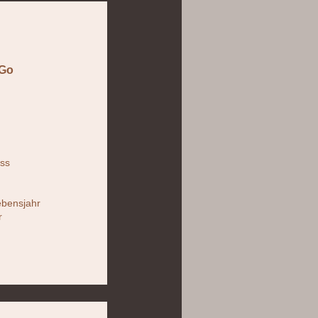
 Go
iss
ebensjahr
r