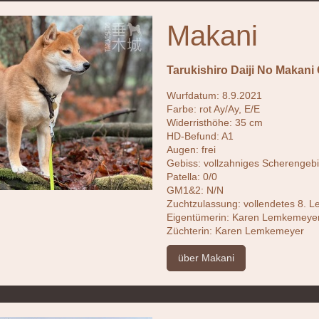
Makani
Tarukishiro Daiji No Makani
Wurfdatum: 8.9.2021
Farbe: rot Ay/Ay, E/E
Widerristhöhe: 35 cm
HD-Befund: A1
Augen: frei
Gebiss: vollzahniges Scherengeb
Patella: 0/0
GM1&2: N/N
Zuchtzulassung: vollendetes 8. L
Eigentümerin: Karen Lemkemeye
Züchterin: Karen Lemkemeyer
über Makani