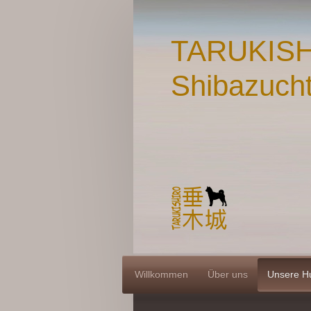
TARUKIS
Shibazucht 
Willkommen
Über uns
Unsere H