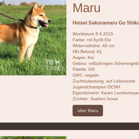
Maru
Heisei Sakuramaru Go Shik
Wurfdatum 8.4.2019
Farbe: rot Ay/At E/e
Widerristhöhe: 40 cm
HD-Befund: A1
Augen: frei
Gebiss: vollzahniges Scherengeb
Patella: 0/0
GM1: negativ
Zuchtzulassung: auf Lebenszeit
Jugendchampion DCNH
Eigentümerin: Karen Lemkemeye
Züchter: Suehiro Inoue
über Maru