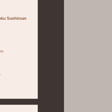
oku Suehiroan
iss
r